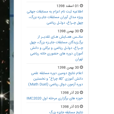
01 اسفند 1398
اطلاعیه ثبت نام اعزام به مسابقات جهانی
ویژه مدال آوران مسابقات جایـزه بزرگ،
چهل چـراغ، دوئـل ریاضی
30 بهمن 1398
سانـس همـایش هـای تقدیـر از
برگـزیدگان مسابقات جایـزه بزرگ، چهل
چـراغ، دوئـل ریاضی و برکلی و دانش
آموزان دوره های حضوری خانه ریاضی
تهران
30 بهمن 1398
اعلام نتایج دومین دوره مسابقه علمی
دانش آموزی "40 چراغ" و نخستین
دوره آزمون دوئل ریاضی (Math Duel)
20 آذر 1398
حوزه های برگزاری مرحله اول IMC2020
05 آذر 1398
نتایج مسابقه جایزه بزرگ