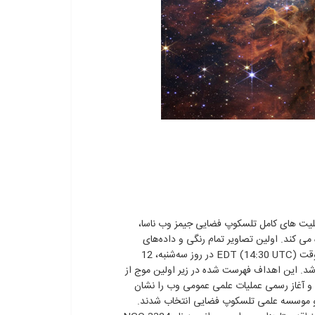
ابلیت های کامل تلسکوپ فضایی جیمز وب ناسا،
(آژانس فضایی کانادا) نگاه می کند. اولین تصاویر تمام رنگی و داده‌های
طیف‌سنجی تلسکوپ طی یک پخش تلویزیونی در ساعت 10:30 صبح به وقت EDT (14:30 UTC) در روز سه‌شنبه، 12
د منتشر شد. این اهداف فهرست شده در زیر اولین موج از
و آغاز رسمی عملیات علمی عمومی وب را نشان