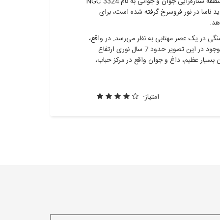
این منظره از «کوه‌ها» و «دره‌ها» مملو از ستاره‌های درخشان، در واقع لبه منطقه ستاره‌زایی جوان و جوانی به نام NGC 3324
 ناسا در نور فروسرخ گرفته شده است، برای
هد.
نگی در یک عصر مهتابی به نظر می‌رسد. در واقع،
این لبه حفره غول‌پیکر گازی درون NGC 3324 است و بلندترین قله‌های موجود در این تصویر حدود 7 سال نوری ارتفاع
 بسیار عظیم، داغ و جوان واقع در مرکز حباب،
امتیاز: