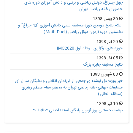
چهل چـراغ، دوئـل ریاضی و برکلی و دانش آموزان دوره های
حضوری خانه ریاضی تهران
30 بهمن 1398
اعلام نتایج دومین دوره مسابقه علمی دانش آموزی "40 چراغ" و
نخستین دوره آزمون دوئل ریاضی (Math Duel)
20 آذر 1398
حوزه های برگزاری مرحله اول IMC2020
05 آذر 1398
نتایج مسابقه جایزه بزرگ
08 شهریور 1398
خبر ویژه: دل نوشته ی جمعی از فرزندان انقلابی و نخبگان مدال آور
مسابقات جهانی خانه ریاضی تهران به محضر مقام معظم رهبری
(مدظله العالی)
10 تیر 1398
برنامه نخستین روز آزمون رایگان استعدادیابی *طلایاب*