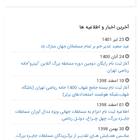
آخرین اخبار و اطلاعیه ها
25 تیر 1401
عید سعید غدیر خم بر تمام مسلمانان جهان مبارک باد
24 آبان 1400
آغاز ثبت نام رایگان دومین دوره مسابقه بزرگ آنلاین "نیترو"خانه
ریاضی تهران
10 اسفند 1398
آغاز ثبت نام بسته جامع شهاب 1400 خانه ریاضی تهران (باشگاه
شهاب،شبکه هوشمند استعدادهای برتر)
01 اسفند 1398
اطلاعیه ثبت نام اعزام به مسابقات جهانی ویژه مدال آوران مسابقات
جایـزه بزرگ، چهل چـراغ، دوئـل ریاضی
30 بهمن 1398
سانـس همـایش هـای تقدیـر از برگـزیدگان مسابقات جایـزه بزرگ،