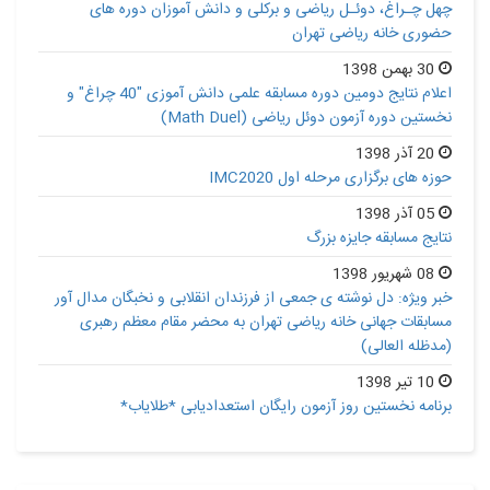
چهل چـراغ، دوئـل ریاضی و برکلی و دانش آموزان دوره های
حضوری خانه ریاضی تهران
30 بهمن 1398
اعلام نتایج دومین دوره مسابقه علمی دانش آموزی "40 چراغ" و
نخستین دوره آزمون دوئل ریاضی (Math Duel)
20 آذر 1398
حوزه های برگزاری مرحله اول IMC2020
05 آذر 1398
نتایج مسابقه جایزه بزرگ
08 شهریور 1398
خبر ویژه: دل نوشته ی جمعی از فرزندان انقلابی و نخبگان مدال آور
مسابقات جهانی خانه ریاضی تهران به محضر مقام معظم رهبری
(مدظله العالی)
10 تیر 1398
برنامه نخستین روز آزمون رایگان استعدادیابی *طلایاب*