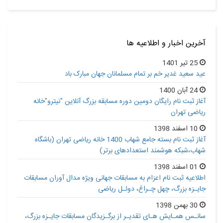
آخرین اخبار و اطلاعیه ها
25 تیر 1401
عید سعید غدیر خم بر تمام مسلمانان جهان مبارک باد
24 آبان 1400
آغاز ثبت نام رایگان دومین دوره مسابقه بزرگ آنلاین "نیترو"خانه
ریاضی تهران
10 اسفند 1398
آغاز ثبت نام بسته جامع شهاب 1400 خانه ریاضی تهران (باشگاه
شهاب،شبکه هوشمند استعدادهای برتر)
01 اسفند 1398
اطلاعیه ثبت نام اعزام به مسابقات جهانی ویژه مدال آوران مسابقات
جایـزه بزرگ، چهل چـراغ، دوئـل ریاضی
30 بهمن 1398
سانـس همـایش هـای تقدیـر از برگـزیدگان مسابقات جایـزه بزرگ،