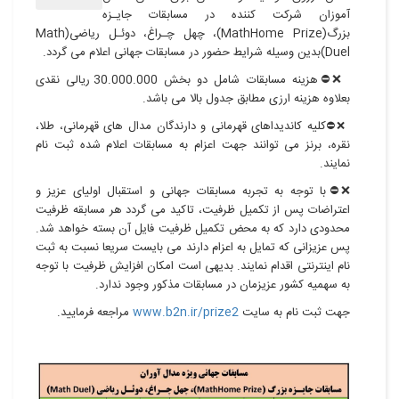
آموزان شرکت کننده در مسابقات جایـزه
بزرگ(MathHome Prize)، چهل چـراغ، دوئـل ریاضی(Math
Duel)بدین وسیله شرایط حضور در مسابقات جهانی اعلام می گردد.
❌⛔️هزینه مسابقات شامل دو بخش 30.000.000 ريالی نقدی
بعلاوه هزینه ارزی مطابق جدول بالا می باشد.
کلیه کاندیداهای قهرمانی و دارندگان مدال های قهرمانی، طلا،
❌⛔️
نقره، برنز می توانند جهت اعزام به مسابقات اعلام شده ثبت نام
نمایند.
❌⛔️با توجه به تجربه مسابقات جهانی و استقبال اولیای عزیز و
اعتراضات پس از تکمیل ظرفیت، تاکید می گردد هر مسابقه ظرفیت
محدودی دارد که به محض تکمیل ظرفیت فایل آن بسته خواهد شد.
پس عزیزانی که تمایل به اعزام دارند می بایست سریعا نسبت به ثبت
نام اینترنتی اقدام نمایند. بدیهی است امکان افزایش ظرفیت با توجه
به سهمیه کشور عزیزمان در مسابقات مذکور وجود ندارد.
جهت ثبت نام به سایت
www.b2n.ir/prize2
مراجعه فرمایید.