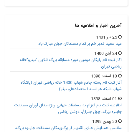
آخرین اخبار و اطلاعیه ها
25 تیر 1401
عید سعید غدیر خم بر تمام مسلمانان جهان مبارک باد
24 آبان 1400
آغاز ثبت نام رایگان دومین دوره مسابقه بزرگ آنلاین "نیترو"خانه
ریاضی تهران
10 اسفند 1398
آغاز ثبت نام بسته جامع شهاب 1400 خانه ریاضی تهران (باشگاه
شهاب،شبکه هوشمند استعدادهای برتر)
01 اسفند 1398
اطلاعیه ثبت نام اعزام به مسابقات جهانی ویژه مدال آوران مسابقات
جایـزه بزرگ، چهل چـراغ، دوئـل ریاضی
30 بهمن 1398
سانـس همـایش هـای تقدیـر از برگـزیدگان مسابقات جایـزه بزرگ،