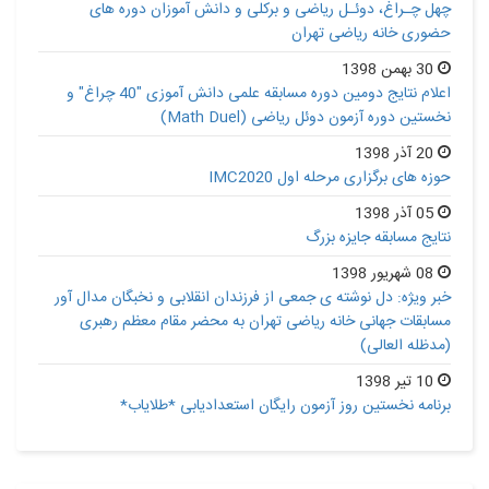
چهل چـراغ، دوئـل ریاضی و برکلی و دانش آموزان دوره های
حضوری خانه ریاضی تهران
30 بهمن 1398
اعلام نتایج دومین دوره مسابقه علمی دانش آموزی "40 چراغ" و
نخستین دوره آزمون دوئل ریاضی (Math Duel)
20 آذر 1398
حوزه های برگزاری مرحله اول IMC2020
05 آذر 1398
نتایج مسابقه جایزه بزرگ
08 شهریور 1398
خبر ویژه: دل نوشته ی جمعی از فرزندان انقلابی و نخبگان مدال آور
مسابقات جهانی خانه ریاضی تهران به محضر مقام معظم رهبری
(مدظله العالی)
10 تیر 1398
برنامه نخستین روز آزمون رایگان استعدادیابی *طلایاب*