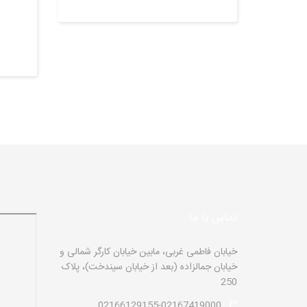
تماس با ما
خیابان فاطمی غربی، مابین خیابان کارگر شمالی و
خیابان جمالزاده (بعد از خیابان سیندخت)، پلاک
250
02166129155-02167419000