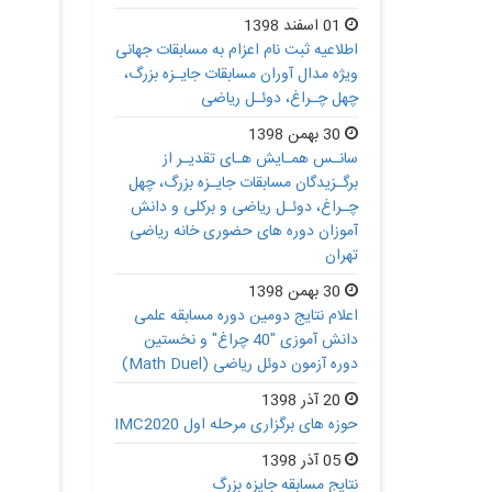
01 اسفند 1398
اطلاعیه ثبت نام اعزام به مسابقات جهانی
ویژه مدال آوران مسابقات جایـزه بزرگ،
چهل چـراغ، دوئـل ریاضی
30 بهمن 1398
سانـس همـایش هـای تقدیـر از
برگـزیدگان مسابقات جایـزه بزرگ، چهل
چـراغ، دوئـل ریاضی و برکلی و دانش
آموزان دوره های حضوری خانه ریاضی
تهران
30 بهمن 1398
اعلام نتایج دومین دوره مسابقه علمی
دانش آموزی "40 چراغ" و نخستین
دوره آزمون دوئل ریاضی (Math Duel)
20 آذر 1398
حوزه های برگزاری مرحله اول IMC2020
05 آذر 1398
نتایج مسابقه جایزه بزرگ