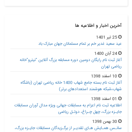
آخرین اخبار و اطلاعیه ها
25 تیر 1401
عید سعید غدیر خم بر تمام مسلمانان جهان مبارک باد
24 آبان 1400
آغاز ثبت نام رایگان دومین دوره مسابقه بزرگ آنلاین "نیترو"خانه
ریاضی تهران
10 اسفند 1398
آغاز ثبت نام بسته جامع شهاب 1400 خانه ریاضی تهران (باشگاه
شهاب،شبکه هوشمند استعدادهای برتر)
01 اسفند 1398
اطلاعیه ثبت نام اعزام به مسابقات جهانی ویژه مدال آوران مسابقات
جایـزه بزرگ، چهل چـراغ، دوئـل ریاضی
30 بهمن 1398
سانـس همـایش هـای تقدیـر از برگـزیدگان مسابقات جایـزه بزرگ،