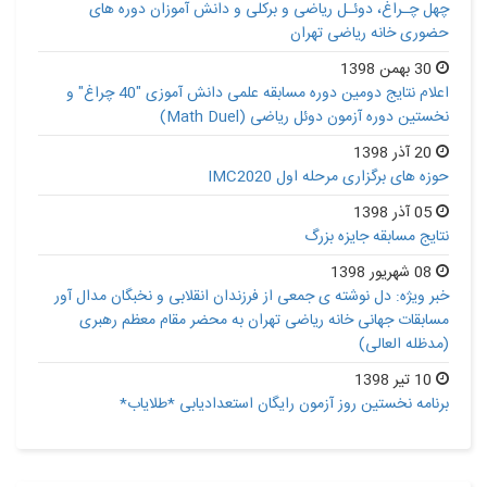
چهل چـراغ، دوئـل ریاضی و برکلی و دانش آموزان دوره های
حضوری خانه ریاضی تهران
30 بهمن 1398
اعلام نتایج دومین دوره مسابقه علمی دانش آموزی "40 چراغ" و
نخستین دوره آزمون دوئل ریاضی (Math Duel)
20 آذر 1398
حوزه های برگزاری مرحله اول IMC2020
05 آذر 1398
نتایج مسابقه جایزه بزرگ
08 شهریور 1398
خبر ویژه: دل نوشته ی جمعی از فرزندان انقلابی و نخبگان مدال آور
مسابقات جهانی خانه ریاضی تهران به محضر مقام معظم رهبری
(مدظله العالی)
10 تیر 1398
برنامه نخستین روز آزمون رایگان استعدادیابی *طلایاب*